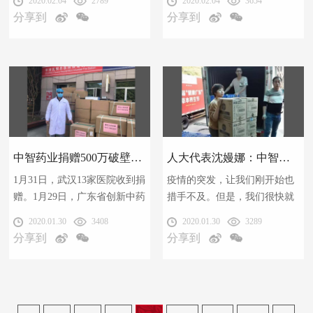
2020.02.04
2789
2020.02.04
3654
次捐赠了本次新冠疫情爆发以
次捐赠了本次新冠疫情爆发以
分享到
分享到
来的防疫慰问物资。这批货值
来的防疫慰问物资。这批货值
近73万元的物资包括有石岐外
近73万元的物资包括有石岐外
感颗粒、医用酒精等，将定向
感颗粒、医用酒精等，将定向
捐赠给中山市公安系统的民
捐赠给中山市公安系统的民
警，为民警协同维护好中山市
警，为民警协同维护好中山市
公共卫生安全，提供了医疗物
公共卫生安全，提供了医疗物
资支援。
资支援。
中智药业捐赠500万破壁饮片空运抵达湖北，提振医护人员抗疫信心
人大代表沈嫚娜：中智大药房坚决当好中山市民的健康卫士
1月31日，武汉13家医院收到捐
疫情的突发，让我们刚开始也
赠。1月29日，广东省创新中药
措手不及。但是，我们很快就
企业中智药业集团，通过中山
适应过来，做好一切努力和准
2020.01.30
3408
2020.01.30
3289
市红十字会向湖北13家医院，
备，坚决当好中山市民的健康
分享到
分享到
定向捐赠价值500万元的鱼腥草
卫士，体现我们中智大药房的
破壁饮片、桔梗破壁饮片、黄
责任与担当。——沈嫚娜
芪破壁饮片，驰援抗疫第一
线，助力一线医务人员抗击疫