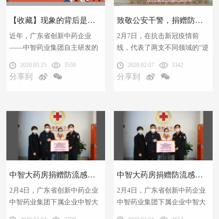
【收藏】现象的背后是本质——草晶华热销势能集锦
致敬公安干警，捐赠防流感产品防护全市干警，中智大药房在行动
近年，广东省创新中药企业
2月7日，在抗击新冠疫情前
——中智药业集团自主研发的
线，代表了两支不同领域的“逆
草晶华破壁草本，以连年快速
行者”——中山市公安局以黎少
2020.03.25
3559
2020.02.07
3342
增长的势头，崛起于药品零售
康副局长为代表的公安干警，
分享到
分享到
市场，成为高品质养生新中药
以及中智大药房以沈嫚娜总经
的标杆品牌。财经新闻网、企
理为代表的药店人，因为一场
业观察网等媒体2019年8月20日
暖心的慰问捐赠，而有了短暂
报道，从2015年至2019年，草
的相会，为中山城市增添了别
晶华连续五年平均复合增长率
样的鲜活力量！
超70%，引发中药行业关注。
中智大药房捐赠防流感产品石岐外感颗粒慰问民警
中智大药房捐赠防流感产品石岐外感颗粒慰问民警
2月4日，广东省创新中药企业
2月4日，广东省创新中药企业
中智药业集团下属企业中智大
中智药业集团下属企业中智大
药房，向中山市红十字会第二
药房，向中山市红十字会第二