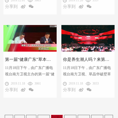
2019.12.01
3005
2019.11.26
3357
盛大召开。“潮拍”“潮饮”“潮
高效、便捷的草本新养生！”
分享到
分享到
玩”等好玩又有益的养生体验，
以及观众与名人明星PK、游戏
互动等新奇趣的玩法，让参与
者们迅速“嗨爆”。
第一届“健康广东”草本养生节：不一样的养生节让年轻人“嗨起来”
你是养生潮人吗？来第一届“健康广东”草本养生节秀一秀
11月18日下午，由广东广播电
11月18日下午，由广东广播电
视台南方卫视主办的第一届“健
视台南方卫视、草晶华破壁草
康广东”草本养生节在广州正式
本联合主办的第一届“健康广
2019.11.18
3061
2019.11.18
3033
启动。
东”草本养生节在广州正式启
分享到
分享到
动。