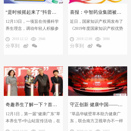
“是时候摇起来了”抖音挑战赛上线，和你一起玩转养生潮生活
喜报：中智药业集团被认定为国家知识产权示范企业
12月13日，一项旨在传播科学
近日，国家知识产权局发布了
养生理念，调动年轻人积极参
《2019年度国家知识产权优势
与的草晶华杯“是时候摇起来
示范企业评审和复验结果公
2019.12.12
2946
2019.12.09
3090
了”抖音挑战赛正式上线。只要
示》。中智药业集团被认定
分享到
分享到
你关注赛事，跟着达人秀出你
为“国家知识产权示范企业”，
自己，秀出正能量，秀出年轻
是首家获此殊荣的新型中药饮
态，就有机会获得主办方送出
片研发和生产企业。
的丰厚奖品！
奇趣养生了解一下？首届“健康广东”草本养生节中山站启动
守正创新 健康中国——广东广播电视台名嘴邀你同乐第一届“健康广东”草本养生节
12月1日，第一届“健康广东”草
“草晶华破壁草本助力健康广
本养生节•中山站宣传活动，在
东，联合南方卫视举办不一样
中山市石岐大信金座（中庭）
的养生节，给广大消费者带来