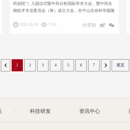
药创院”）入园仪式暨中药分析国际学术大会、暨中药生
物技术专业委员会（筹）成立大会，在中山生命科学园隆
重举行，陈凯先院士、裴钢院士、杨宝峰院士、高福院
2024.10.10
1551
士、陈士林院士等海内外专家，相关领导和会议代表参加
分享到
活动。 会上，中科院上海药物研究所所长、中科药创院
院长李佳，中药标准化技术国家工程实验室主任、中科药
创院研究员果德安，中智药业集团副总裁乔卫林、冉强以
及国外专家Taglialatela-Scafati教授、Cankaya教授共同
为“中科药创院-中智药业集团联合研究院”揭牌。
1
2
3
4
5
6
7
尾页
品
科技研发
资讯中心