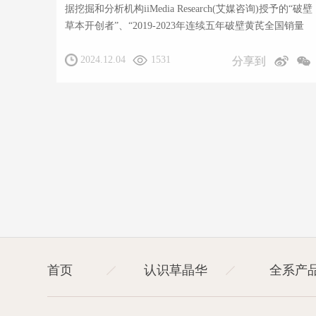
据挖掘和分析机构iiMedia Research(艾媒咨询)授予的“破壁
草本开创者”、“2019-2023年连续五年破壁黄芪全国销量
第一”双项市场地位确认
2024.12.04
1531
分享到
首页
认识草晶华
全系产