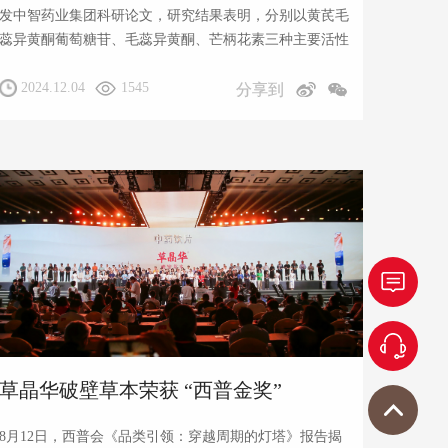
发中智药业集团科研论文，研究结果表明，分别以黄芪毛
蕊异黄酮葡萄糖苷、毛蕊异黄酮、芒柄花素三种主要活性
成分为参照，同等剂量的黄芪破壁饮片反映出的抗氧化能
2024.12.04
1545
力为黄芪传统饮片的1.9倍、2.1倍与5.1倍。
分享到
草晶华破壁草本荣获 “西普金奖”
8月12日，西普会《品类引领：穿越周期的灯塔》报告揭